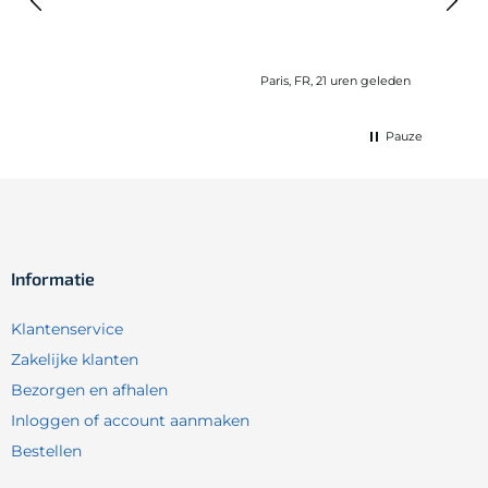
komen ook super snel.
21 uren geleden
Lemmer, NL, 1 dag geleden
Pauze
Informatie
Klantenservice
Zakelijke klanten
Bezorgen en afhalen
Inloggen of account aanmaken
Bestellen