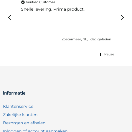
Verified Customer
Ver
Snelle levering. Prima product.
De b
elast
lang 
Zoetermeer, NL, 1 dag geleden
Pauze
Informatie
Klantenservice
Zakelijke klanten
Bezorgen en afhalen
Inloggen of account aanmaken