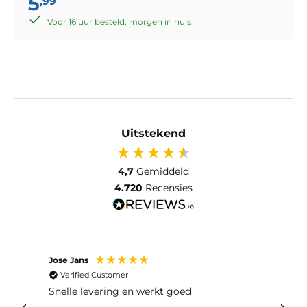
5
,99
Voor 16 uur besteld, morgen in huis
Uitstekend
4,7
Gemiddeld
4.720
Recensies
Jose Jans
Anon
Verified Customer
Ver
Snelle levering en werkt goed
Snell
voel