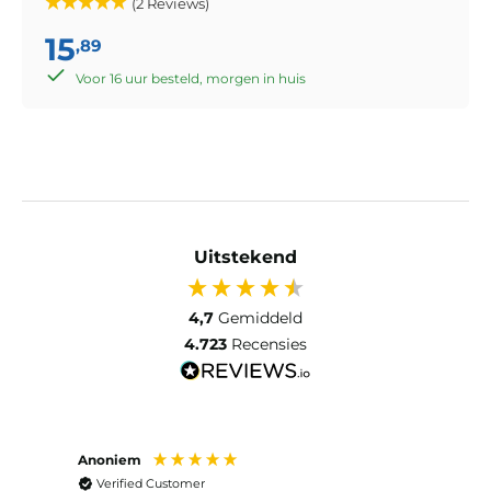
(2 Reviews)
15
,89
Voor 16 uur besteld, morgen in huis
Uitstekend
4,7
Gemiddeld
4.723
Recensies
Anoniem
Ma P
Verified Customer
Ver