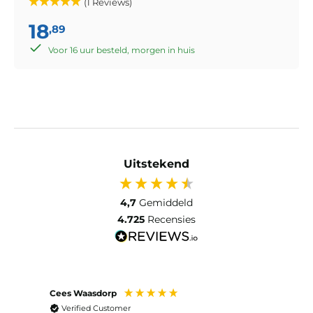
(1 Reviews)
18
,89
Voor 16 uur besteld, morgen in huis
Uitstekend
4,7
Gemiddeld
4.725
Recensies
Cees Waasdorp
M. de
Verified Customer
Ver