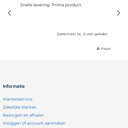
Snelle levering. Prima product.
De b
elast
lang 
Zoetermeer, NL, 12 uren geleden
Pauze
Informatie
Klantenservice
Zakelijke klanten
Bezorgen en afhalen
Inloggen of account aanmaken