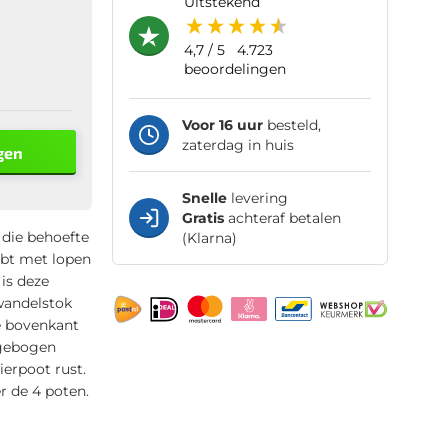
uitstekend
4,7
/ 5
4.723
beoordelingen
Voor 16 uur
besteld,
zaterdag in huis
gen
Snelle
levering
Gratis
achteraf betalen
 die behoefte
(Klarna)
ebt met lopen
is deze
wandelstok
e bovenkant
 gebogen
erpoot rust.
r de 4 poten.