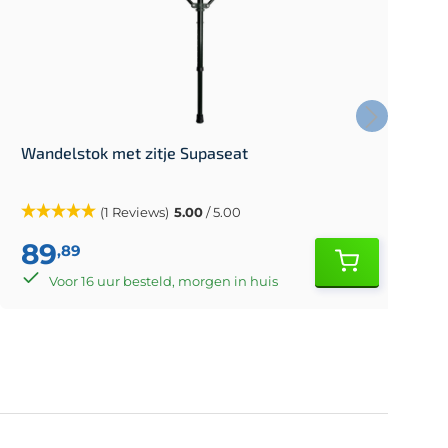
Wandelstok met zitje Supaseat
W
(1 Reviews)
5.00
/ 5.00
89
,89
Voor 16 uur besteld, morgen in huis