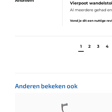
Anoniem
Vierpoot wandelsto
Al meerdere gehad en 
Vond je dit een nuttige re
1
2
3
4
Anderen bekeken ook