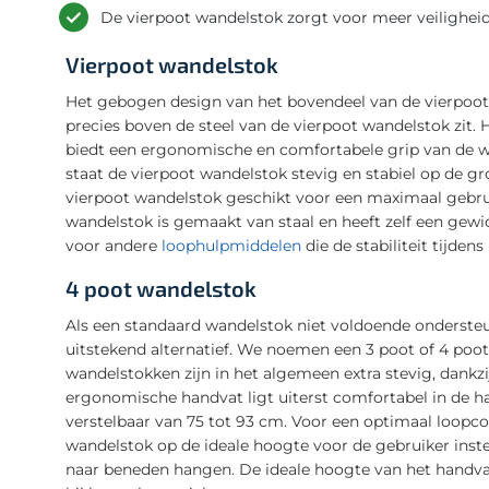
De vierpoot wandelstok zorgt voor meer veilighei
Vierpoot wandelstok
Het gebogen design van het bovendeel van de vierpoot
precies boven de steel van de vierpoot wandelstok zit. 
biedt een ergonomische en comfortabele grip van de w
staat de vierpoot wandelstok stevig en stabiel op de gr
vierpoot wandelstok geschikt voor een maximaal gebru
wandelstok is gemaakt van staal en heeft zelf een gewi
voor andere
loophulpmiddelen
die de stabiliteit tijde
4 poot wandelstok
Als een standaard wandelstok niet voldoende ondersteuni
uitstekend alternatief. We noemen een 3 poot of 4 poot
wandelstokken zijn in het algemeen extra stevig, dank
ergonomische handvat ligt uiterst comfortabel in de h
verstelbaar van 75 tot 93 cm. Voor een optimaal loopcom
wandelstok op de ideale hoogte voor de gebruiker instel
naar beneden hangen. De ideale hoogte van het handvat 