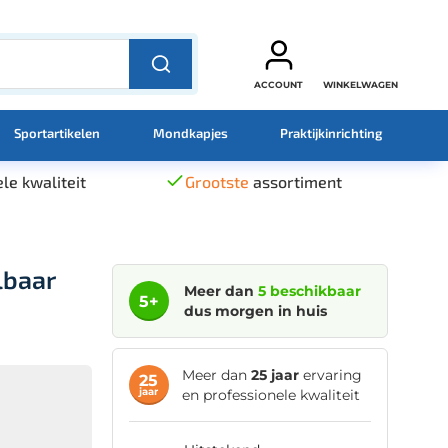
ACCOUNT
WINKELWAGEN
Sportartikelen
Mondkapjes
Praktijkinrichting
le kwaliteit
Grootste
assortiment
lbaar
Meer dan
5 beschikbaar
5+
dus morgen in huis
Meer dan
25 jaar
ervaring
25
jaar
en professionele kwaliteit