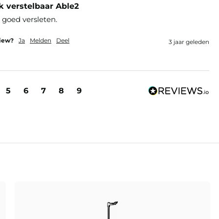
k verstelbaar Able2
goed versleten. 
view?
Ja
Melden
Deel
3 jaar geleden
5
6
7
8
9