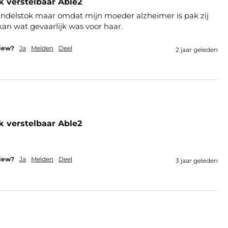
k verstelbaar Able2
delstok maar omdat mijn moeder alzheimer is pak zij 
an wat gevaarlijk was voor haar. 
view?
Ja
Melden
Deel
2 jaar geleden
k verstelbaar Able2
view?
Ja
Melden
Deel
3 jaar geleden