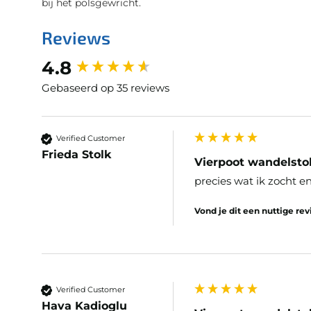
bij het polsgewricht.
Reviews
New content loaded
4.8
Gebaseerd op 35 reviews
Verified Customer
Frieda Stolk
Vierpoot wandelsto
precies wat ik zocht e
Vond je dit een nuttige re
Verified Customer
Hava Kadioglu