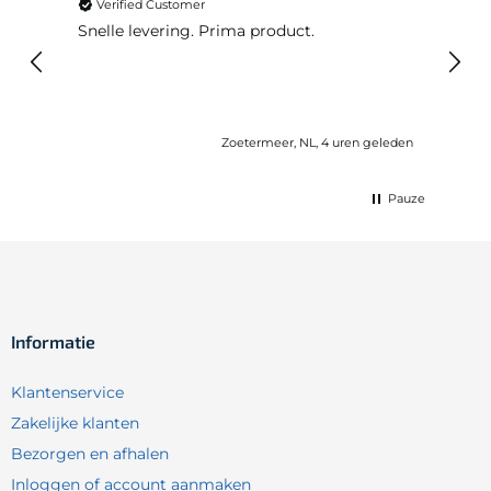
Verified Customer
Ver
Snelle levering. Prima product.
De b
elast
lang 
Zoetermeer, NL, 4 uren geleden
Pauze
Informatie
Klantenservice
Zakelijke klanten
Bezorgen en afhalen
Inloggen of account aanmaken