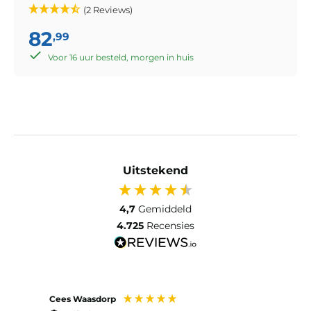
(2 Reviews)
82
,99
Voor 16 uur besteld, morgen in huis
Uitstekend
4,7
Gemiddeld
4.725
Recensies
Cees Waasdorp
M. de