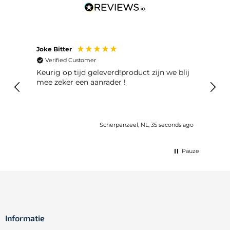
Joke Bitter
Liesb
Verified Customer
Ver
Keurig op tijd geleverd!product zijn we blij
De o
mee zeker een aanrader !
prim
snel.
Scherpenzeel, NL, 35 seconds ago
Pauze
Informatie