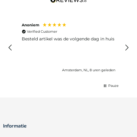
Anoniem
Ma P
Verified Customer
Ver
Besteld artikel was de volgende dag in huis
Prim
Amsterdam, NL, 8 uren geleden
Pauze
Informatie