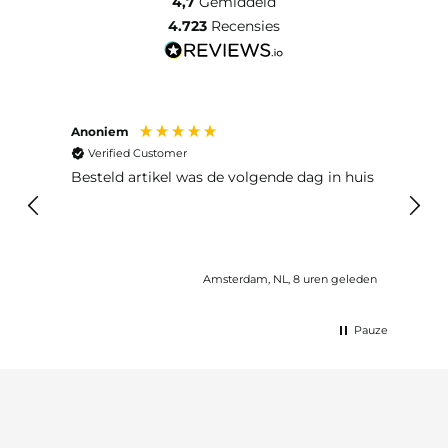
4,7
Gemiddeld
4.723
Recensies
Anoniem
Ma P
Verified Customer
Ver
Besteld artikel was de volgende dag in huis
Prim
Amsterdam, NL, 8 uren geleden
Pauze