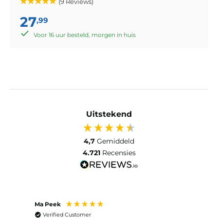
(9 Reviews)
27
,99
Voor 16 uur besteld, morgen in huis
Uitstekend
4,7
Gemiddeld
4.721
Recensies
Ma Peek
Jose 
Verified Customer
Ver