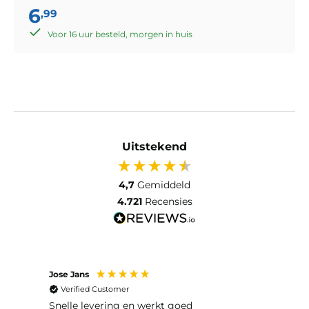
6
,99
Voor 16 uur besteld, morgen in huis
Uitstekend
4,7
Gemiddeld
4.721
Recensies
Jose Jans
Anon
Verified Customer
Ver
Snelle levering en werkt goed
Snell