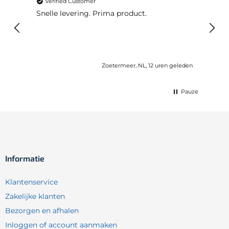
Verified Customer
Ver
Snelle levering. Prima product.
De b
elast
lang 
Zoetermeer, NL, 12 uren geleden
Pauze
Informatie
Klantenservice
Zakelijke klanten
Bezorgen en afhalen
Inloggen of account aanmaken