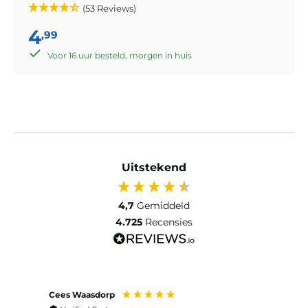
(53 Reviews)
4
,99
Voor 16 uur besteld, morgen in huis
Uitstekend
4,7
Gemiddeld
4.725
Recensies
Cees Waasdorp
M. de