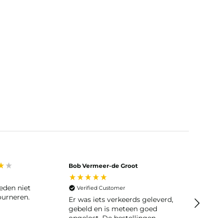
Bob Vermeer-de Groot
Tineke
Veri
Snel g
Verified Customer
ourneren.
Er was iets verkeerds geleverd,
gebeld en is meteen goed
opgelost. De bestellingen