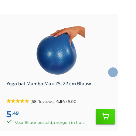
Yoga bal Mambo Max 25-27 cm Blauw
Y
(68 Reviews)
4.54
/ 5.00
5
,49
Voor 16 uur besteld, morgen in huis