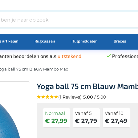
 artikelen
Rugkussen
Hulpmiddelen
Braces
anten beoordelen ons als
uitstekend
Professione
oga ball 75 cm Blauw Mambo Max
Yoga ball 75 cm Blauw Mam
(1 Reviews)
5.00
/ 5.00
Normaal
Vanaf 5
Vanaf 10
€ 27,99
€ 27,79
€ 27,49