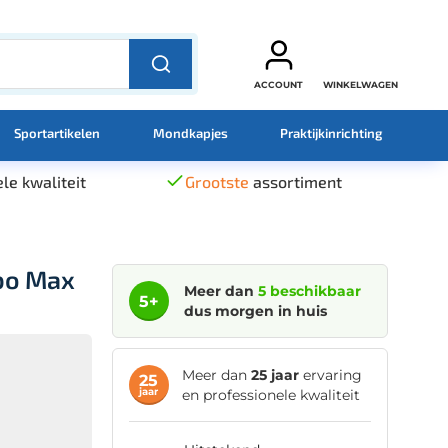
ACCOUNT
WINKELWAGEN
Sportartikelen
Mondkapjes
Praktijkinrichting
le kwaliteit
Grootste
assortiment
bo Max
Meer dan
5 beschikbaar
5+
dus morgen in huis
Meer dan
25 jaar
ervaring
25
jaar
en professionele kwaliteit