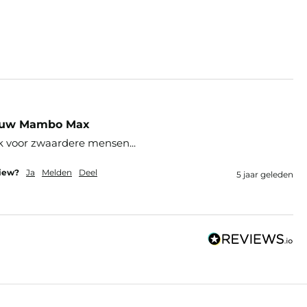
lauw Mambo Max
k voor zwaardere mensen... 
view?
Ja
Melden
Deel
5 jaar geleden