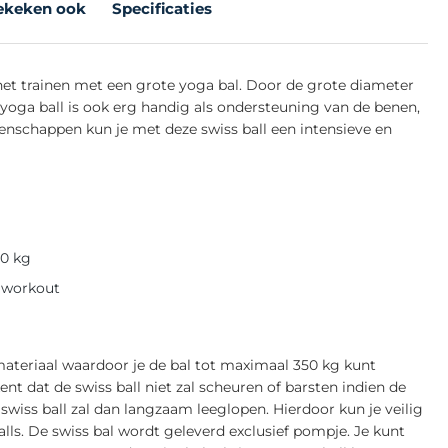
ekeken ook
Specificaties
 het trainen met een grote yoga bal. Door de grote diameter
e yoga ball is ook erg handig als ondersteuning van de benen,
genschappen kun je met deze swiss ball een intensieve en
50 kg
e workout
ateriaal waardoor je de bal tot maximaal 350 kg kunt
kent dat de swiss ball niet zal scheuren of barsten indien de
wiss ball zal dan langzaam leeglopen. Hierdoor kun je veilig
lls. De swiss bal wordt geleverd exclusief pompje. Je kunt