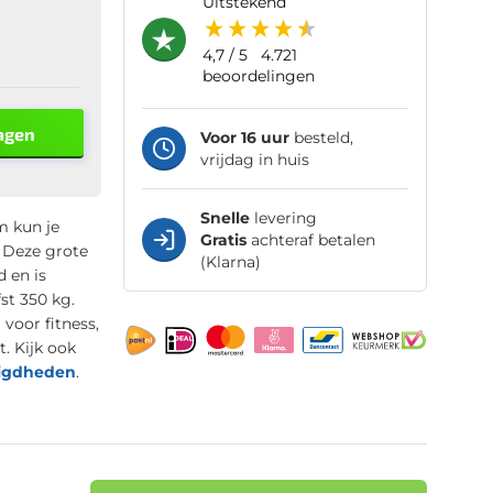
uitstekend
4,7
/ 5
4.721
beoordelingen
agen
Voor 16 uur
besteld,
vrijdag in huis
Snelle
levering
m kun je
Gratis
achteraf betalen
. Deze grote
(Klarna)
 en is
st 350 kg.
voor fitness,
t. Kijk ook
igdheden
.