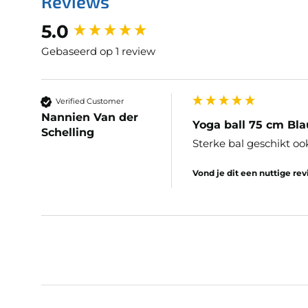
Reviews
New content loaded
5.0
Gebaseerd op 1 review
Verified Customer
Nannien Van der
Yoga ball 75 cm B
Schelling
Sterke bal geschikt oo
Vond je dit een nuttige re