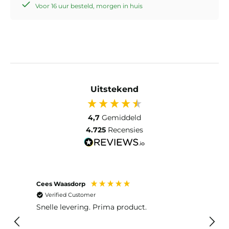
Voor 16 uur besteld, morgen in huis
Uitstekend
4,7
Gemiddeld
4.725
Recensies
Cees Waasdorp
M. de
Verified Customer
Ver
Snelle levering. Prima product.
De b
elast
lang 