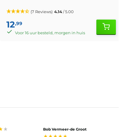
(7 Reviews)
4.14
/ 5.00
12
,99
Voor 16 uur besteld, morgen in huis
Bob Vermeer-de Groot
Tineke
Veri