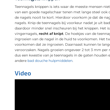
Teennagels knippen is iets waar de meeste mensen niet
van een goede nagelschaar tenen met lange steel ook de
de nagels nooit te kort. Hierdoor voorkom je dat de n
nagels. Knip de teennagels bij voorkeur nadat je uit b
daardoor minder snel inscheuren bij het knippen. Het is 
vingernagels,
recht af knipt
. De hoekjes van de teenna
ingroeien van de nagel in de huid te voorkomen. Het tw
voorkomen dat ze ingroeien. Daarnaast kunnen te lange 
veroorzaken. Nagels groeien ongeveer 2 tot 3 mm per 
dus een kwestie van je teennagels in de gaten houden e
andere
bad douche hulpmiddelen
.
Video