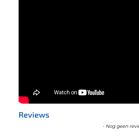
Reviews
New content loaded
- Nog geen revi