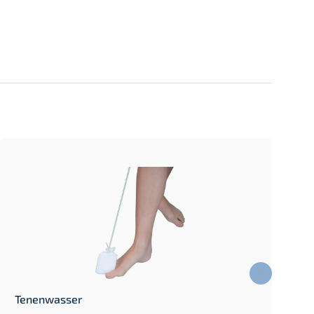
Tenenwasser
V