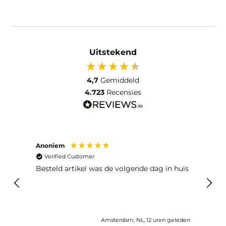
Uitstekend
4,7
Gemiddeld
4.723
Recensies
Anoniem
Ma P
Verified Customer
Ver
Besteld artikel was de volgende dag in huis
Prim
Amsterdam, NL, 12 uren geleden