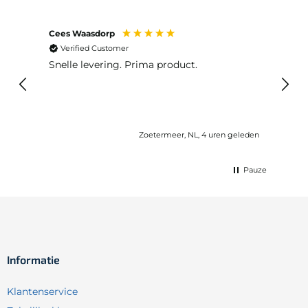
Cees Waasdorp
M. de
Verified Customer
Ver
Snelle levering. Prima product.
De b
elast
lang 
Zoetermeer, NL, 4 uren geleden
Pauze
Informatie
Klantenservice