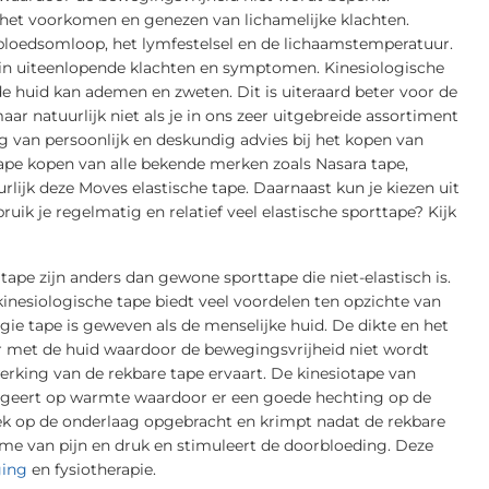
j het voorkomen en genezen van lichamelijke klachten.
bloedsomloop, het lymfestelsel en de lichaamstemperatuur.
n in uiteenlopende klachten en symptomen. Kinesiologische
e huid kan ademen en zweten. Dit is uiteraard beter voor de
ar natuurlijk niet als je in ons zeer uitgebreide assortiment
aag van persoonlijk en deskundig advies bij het kopen van
 tape kopen van alle bekende merken zoals Nasara tape,
lijk deze Moves elastische tape. Daarnaast kun je kiezen uit
ruik je regelmatig en relatief veel elastische sporttape? Kijk
pe zijn anders dan gewone sporttape die niet-elastisch is.
kinesiologische tape biedt veel voordelen ten opzichte van
gie tape is geweven als de menselijke huid. De dikte en het
ar met de huid waardoor de bewegingsvrijheid niet wordt
erking van de rekbare tape ervaart. De kinesiotape van
eageert op warmte waardoor er een goede hechting op de
rek op de onderlaag opgebracht en krimpt nadat de rekbare
ame van pijn en druk en stimuleert de doorbloeding. Deze
ging
en fysiotherapie.