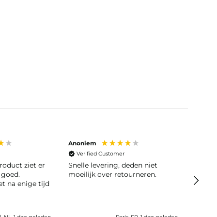
Anoniem
Bob Ve
Verified Customer
roduct ziet er
Snelle levering, deden niet
Veri
 goed.
moeilijk over retourneren.
Er was
t na enige tijd
gebel
opgelost. De bes
komen 
, NL, 1 dag geleden
Paris, FR, 1 dag geleden