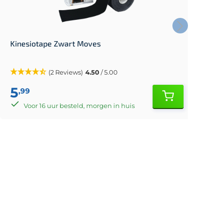
Kinesiotape Zwart Moves
E
(2 Reviews)
4.50
/ 5.00
5
,99
Voor 16 uur besteld, morgen in huis