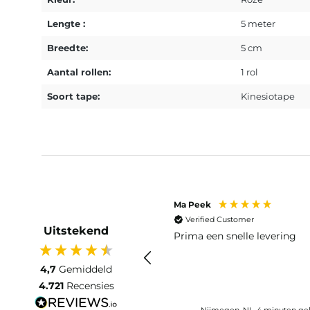
Lengte :
5 meter
Breedte:
5 cm
Aantal rollen:
1 rol
Soort tape:
Kinesiotape
Ma Peek
Verified Customer
Uitstekend
Prima een snelle levering
4,7
Gemiddeld
4.721
Recensies
Nijmegen, NL, 4 minuten ge