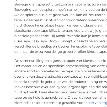
Beweging en spieractiviteit zijn onmisbare factoren bi
Beweging van de spieren heeft namelijk invloed op de 
Als de spieren dus niet goed werken, kan dit resultere
tape is daarnaast lucht- en vochtdoorlatend waardoor d
huid. Goede kinesiotape kopen kan een uitdaging zijn ma
elastische sporttape kijkt. Uiteraard voorzien wij je gr
binesiologische tape. Bij MediPreventie kun je kinesio
CureTape, EasyTape, Body-Concept kinesiotape en natuur
verschillende breedtes en kleuren kinesiologie tape. Geb
dan naar de extra voordelige grotere rollen kinesiotape.
De samenstelling en eigenschappen van Moves kinesio ta
Het materiaal en de specifieke samenstelling van deze 
andere soorten niet-elastische tape. De Moves kinesiolo
gewicht van deze elastische sporttape zijn vergelijkba
beperkt terwijl de gebruiker wel de ondersteuning en w
Moves beschikt over een hypoallergene lijmlaag die r
huid optreedt. Deze elastische kinesiotape is met 15% 
tape op de huid is aangebracht. Dit zorgt voor een afn
kinetische tape is uitermate geschikt voor
sportverzor