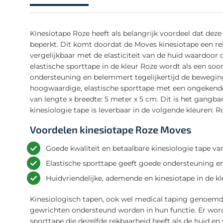
Kinesiotape Roze heeft als belangrijk voordeel dat deze
beperkt. Dit komt doordat de Moves kinesiotape een rek
vergelijkbaar met de elasticiteit van de huid waardoor
elastische sporttape in de kleur Roze wordt als een so
ondersteuning en belemmert tegelijkertijd de bewegings
hoogwaardige, elastische sporttape met een ongekende 
van lengte x breedte: 5 meter x 5 cm. Dit is het gangba
kinesiologie tape is leverbaar in de volgende kleuren: R
Voordelen kinesiotape Roze Moves
Goede kwaliteit en betaalbare kinesiologie tape v
Elastische sporttape geeft goede ondersteuning e
Huidvriendelijke, ademende en kinesiotape in de k
Kinesiologisch tapen, ook wel medical taping genoemd,
gewrichten ondersteund worden in hun functie. Er word
sporttape die dezelfde rekbaarheid heeft als de huid e