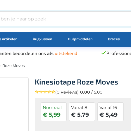
 artikelen
Rugkussen
Hulpmiddelen
Braces
anten beoordelen ons als
uitstekend
Professione
e Roze Moves
Kinesiotape Roze Moves
(0 Reviews)
0.00
/ 5.00
Normaal
Vanaf 8
Vanaf 16
€ 5,99
€ 5,79
€ 5,49