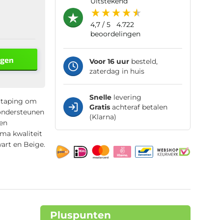
uitstekend
4,7
/ 5
4.722
beoordelingen
agen
Voor 16 uur
besteld,
zaterdag in huis
Snelle
levering
 taping om
Gratis
achteraf betalen
 ondersteunen
(Klarna)
 en
ma kwaliteit
wart en Beige.
Pluspunten