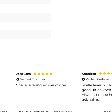
Jose Jans
Anoniem
Verified Customer
Verified Customer
Snelle levering en werkt goed
Snelle levering. P
goed uit en voelt
Afwachten hoe he
gebruik is.
leden
Wijk bij Duurstede, NL, 19 uren geleden
Veghel