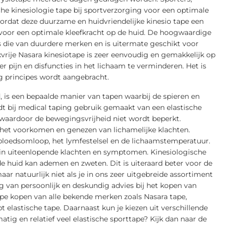
he kinesiologie tape bij sportverzorging voor een optimale
oordat deze duurzame en huidvriendelijke kinesio tape een
e voor een optimale kleefkracht op de huid. De hoogwaardige
als die van duurdere merken en is uitermate geschikt voor
vrije Nasara kinesiotape is zeer eenvoudig en gemakkelijk op
pijn en disfuncties in het lichaam te verminderen. Het is
g principes wordt aangebracht.
 is een bepaalde manier van tapen waarbij de spieren en
t bij medical taping gebruik gemaakt van een elastische
n waardoor de bewegingsvrijheid niet wordt beperkt.
j het voorkomen en genezen van lichamelijke klachten.
bloedsomloop, het lymfestelsel en de lichaamstemperatuur.
n in uiteenlopende klachten en symptomen. Kinesiologische
e huid kan ademen en zweten. Dit is uiteraard beter voor de
ar natuurlijk niet als je in ons zeer uitgebreide assortiment
aag van persoonlijk en deskundig advies bij het kopen van
tape kopen van alle bekende merken zoals Nasara tape,
elastische tape. Daarnaast kun je kiezen uit verschillende
atig en relatief veel elastische sporttape? Kijk dan naar de