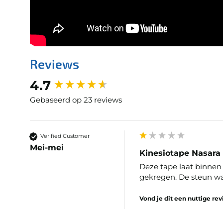
Reviews
New content loaded
4.7
Gebaseerd op 23 reviews
Verified Customer
Mei-mei
Kinesiotape Nasara
Deze tape laat binnen 
gekregen. De steun wa
Vond je dit een nuttige re