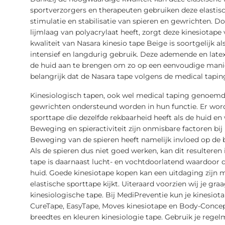
sportverzorgers en therapeuten gebruiken deze elastisc
stimulatie en stabilisatie van spieren en gewrichten. D
lijmlaag van polyacrylaat heeft, zorgt deze kinesiotap
kwaliteit van Nasara kinesio tape Beige is soortgelijk 
intensief en langdurig gebruik. Deze ademende en latex
de huid aan te brengen om zo op een eenvoudige manier 
belangrijk dat de Nasara tape volgens de medical tapin
Kinesiologisch tapen, ook wel medical taping genoemd,
gewrichten ondersteund worden in hun functie. Er word
sporttape die dezelfde rekbaarheid heeft als de huid e
Beweging en spieractiviteit zijn onmisbare factoren bi
Beweging van de spieren heeft namelijk invloed op de 
Als de spieren dus niet goed werken, kan dit resultere
tape is daarnaast lucht- en vochtdoorlatend waardoor d
huid. Goede kinesiotape kopen kan een uitdaging zijn ma
elastische sporttape kijkt. Uiteraard voorzien wij je gr
kinesiologische tape. Bij MediPreventie kun je kinesio
CureTape, EasyTape, Moves kinesiotape en Body-Concept 
breedtes en kleuren kinesiologie tape. Gebruik je regelm