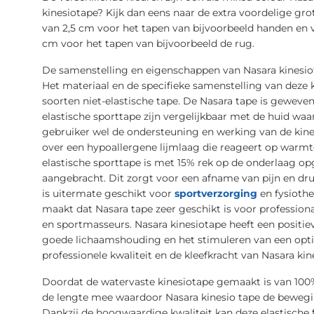
kinesiotape? Kijk dan eens naar de extra voordelige grot
van 2,5 cm voor het tapen van bijvoorbeeld handen en vi
cm voor het tapen van bijvoorbeeld de rug.
De samenstelling en eigenschappen van Nasara kinesiota
Het materiaal en de specifieke samenstelling van deze 
soorten niet-elastische tape. De Nasara tape is geweven
elastische sporttape zijn vergelijkbaar met de huid waa
gebruiker wel de ondersteuning en werking van de kines
over een hypoallergene lijmlaag die reageert op warm
elastische sporttape is met 15% rek op de onderlaag op
aangebracht. Dit zorgt voor een afname van pijn en dru
is uitermate geschikt voor
sportverzorging
en fysiothe
maakt dat Nasara tape zeer geschikt is voor professiona
en sportmasseurs. Nasara kinesiotape heeft een positie
goede lichaamshouding en het stimuleren van een optima
professionele kwaliteit en de kleefkracht van Nasara ki
Doordat de watervaste kinesiotape gemaakt is van 100% 
de lengte mee waardoor Nasara kinesio tape de bewegin
Dankzij de hoogwaardige kwaliteit kan deze elastische