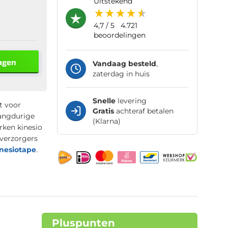
uitstekend
4,7
/ 5
4.721
beoordelingen
agen
Vandaag besteld
,
zaterdag in huis
Snelle
levering
t voor
Gratis
achteraf betalen
langdurige
(Klarna)
rken kinesio
tverzorgers
inesiotape
.
Pluspunten