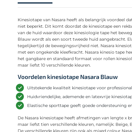
Kinesiotape van Nasara heeft als belangrijk voordeel da
niet beperkt. Dit komt doordat de kinesiotape een rekb
van de huid waardoor deze kinesiologie tape het beweg
Blauw wordt als een soort tweede huid aangebracht. E
tegelijkertijd de bewegingsvrijheid niet. Nasara kinesio
met een ongekende kleefkracht. Nasara kinesio tape hee
het gangbare en standaard formaat voor rollen kinesiolo
maar liefst 10 verschillende kleuren.
Voordelen kinesiotape Nasara Blauw
Uitstekende kwaliteit kinesiotape voor professiona
Huidvriendelijke, ademende en latexvrije kinesiotap
Elastische sporttape geeft goede ondersteuning e
De Nasara kinesiotape heeft afmetingen van lengte x bre
maar liefst tien verschillende kleuren, namelijk: Beige,
De verschillende kleuren zijn ook als mixed colour Nasar