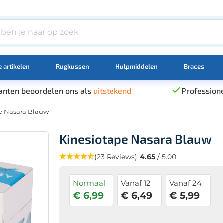
 artikelen
Rugkussen
Hulpmiddelen
Braces
anten beoordelen ons als
uitstekend
Professione
e Nasara Blauw
Kinesiotape Nasara Blauw
(23 Reviews)
4.65
/ 5.00
Normaal
Vanaf 12
Vanaf 24
€ 6,99
€ 6,49
€ 5,99