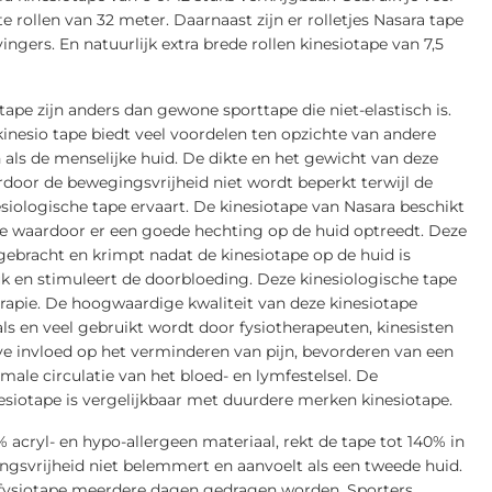
e rollen van 32 meter. Daarnaast zijn er rolletjes Nasara tape
ngers. En natuurlijk extra brede rollen kinesiotape van 7,5
pe zijn anders dan gewone sporttape die niet-elastisch is.
kinesio tape biedt veel voordelen ten opzichte van andere
 als de menselijke huid. De dikte en het gewicht van deze
rdoor de bewegingsvrijheid niet wordt beperkt terwijl de
iologische tape ervaart. De kinesiotape van Nasara beschikt
te waardoor er een goede hechting op de huid optreedt. Deze
gebracht en krimpt nadat de kinesiotape op de huid is
k en stimuleert de doorbloeding. Deze kinesiologische tape
rapie. De hoogwaardige kwaliteit van deze kinesiotape
ls en veel gebruikt wordt door fysiotherapeuten, kinesisten
ve invloed op het verminderen van pijn, bevorderen van een
le circulatie van het bloed- en lymfestelsel. De
nesiotape is vergelijkbaar met duurdere merken kinesiotape.
acryl- en hypo-allergeen materiaal, rekt de tape tot 140% in
gsvrijheid niet belemmert en aanvoelt als een tweede huid.
 fysiotape meerdere dagen gedragen worden. Sporters,