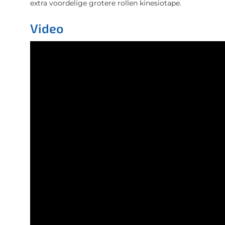
extra voordelige grotere rollen kinesiotape.
Video