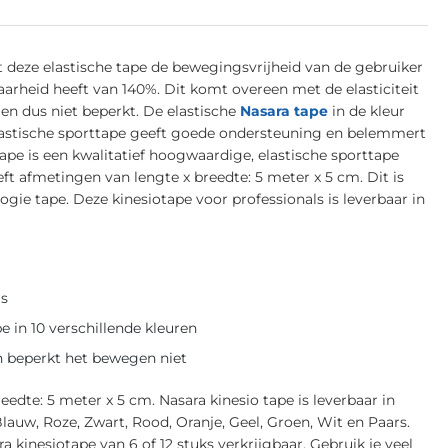
t deze elastische tape de bewegingsvrijheid van de gebruiker
aarheid heeft van 140%. Dit komt overeen met de elasticiteit
en dus niet beperkt. De elastische
Nasara tape
in de kleur
lastische sporttape geeft goede ondersteuning en belemmert
tape is een kwalitatief hoogwaardige, elastische sporttape
ft afmetingen van lengte x breedte: 5 meter x 5 cm. Dit is
gie tape. Deze kinesiotape voor professionals is leverbaar in
ls
e in 10 verschillende kleuren
n beperkt het bewegen niet
edte: 5 meter x 5 cm. Nasara kinesio tape is leverbaar in
 Blauw, Roze, Zwart, Rood, Oranje, Geel, Groen, Wit en Paars.
a kinesiotape van 6 of 12 stuks verkrijgbaar. Gebruik je veel