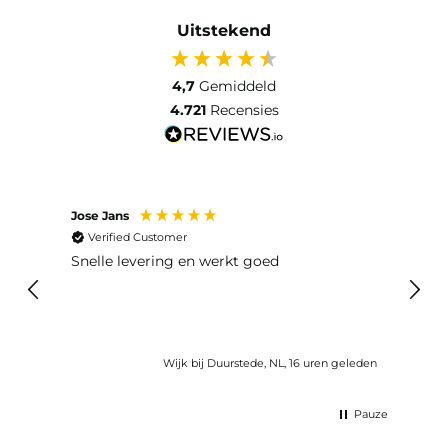
Uitstekend
4,7
Gemiddeld
4.721
Recensies
Jose Jans
Anon
Verified Customer
Ver
Snelle levering en werkt goed
Snell
voel
gebru
Wijk bij Duurstede, NL, 16 uren geleden
Pauze