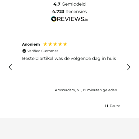
4,7
Gemiddeld
4.723
Recensies
Anoniem
Ma P
Verified Customer
Ver
Besteld artikel was de volgende dag in huis
Prim
Amsterdam, NL, 19 minuten geleden
Pauze