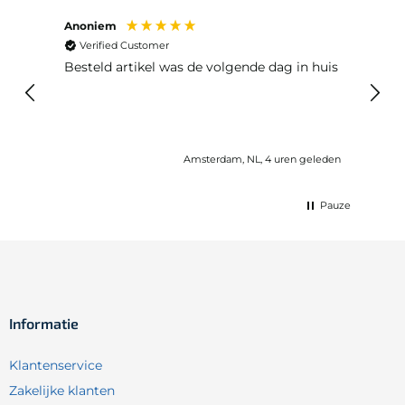
Anoniem
Ma P
Verified Customer
Ver
Besteld artikel was de volgende dag in huis
Prim
Amsterdam, NL, 4 uren geleden
Pauze
Informatie
Klantenservice
Zakelijke klanten