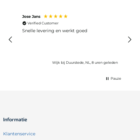
Jose Jans
Anon
Verified Customer
Ver
Snelle levering en werkt goed
Snell
voel
gebru
Wijk bij Duurstede, NL, 8 uren geleden
Pauze
Informatie
Klantenservice