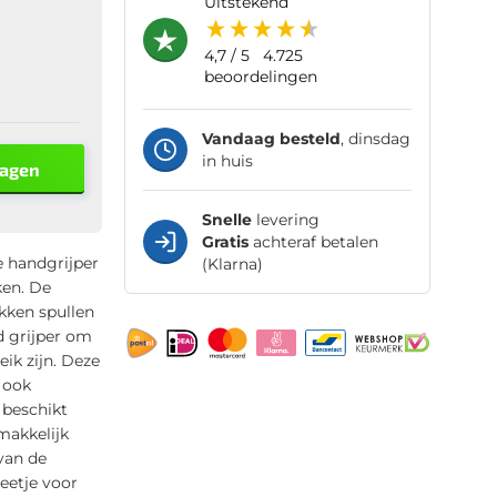
uitstekend
4,7
/ 5
4.725
beoordelingen
Vandaag besteld
, dinsdag
in huis
wagen
Snelle
levering
Gratis
achteraf betalen
 handgrijper
(Klarna)
en. De
kken spullen
d grijper om
eik zijn. Deze
 ook
 beschikt
makkelijk
van de
eetje voor