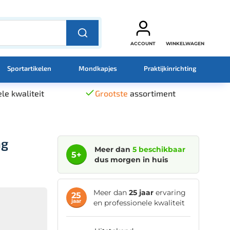
ACCOUNT
WINKELWAGEN
Sportartikelen
Mondkapjes
Praktijkinrichting
le kwaliteit
Grootste
assortiment
ng
Meer dan
5 beschikbaar
5+
dus morgen in huis
Meer dan
25 jaar
ervaring
25
jaar
en professionele kwaliteit