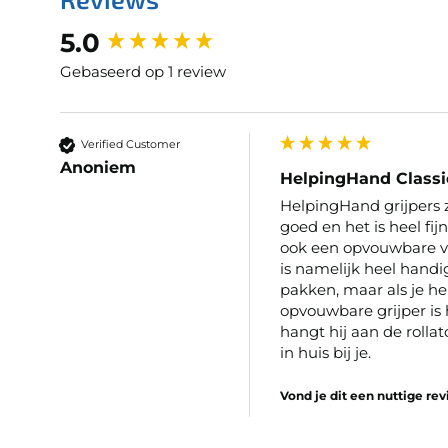
New content loaded
5.0
Gebaseerd op 1 review
Verified Customer
Anoniem
HelpingHand Class
HelpingHand grijpers zij
goed en het is heel fij
ook een opvouwbare ver
is namelijk heel handig
pakken, maar als je he
opvouwbare grijper is
hangt hij aan de rolla
in huis bij je.
Vond je dit een nuttige re