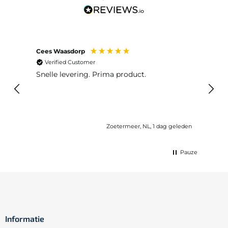
Cees Waasdorp
M. de
Verified Customer
Ver
Snelle levering. Prima product.
De b
elast
lang 
Zoetermeer, NL, 1 dag geleden
Pauze
Informatie