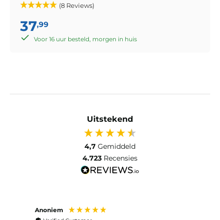
(8 Reviews)
37
,99
Voor 16 uur besteld, morgen in huis
Uitstekend
4,7
Gemiddeld
4.723
Recensies
Anoniem
Ma P