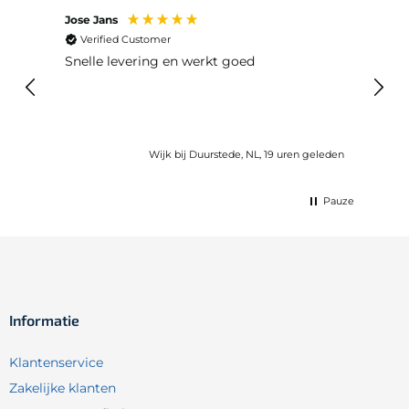
Jose Jans
Anon
Verified Customer
Ver
Snelle levering en werkt goed
Snell
voel
gebru
eleden
Wijk bij Duurstede, NL, 19 uren geleden
Pauze
Informatie
Klantenservice
Zakelijke klanten