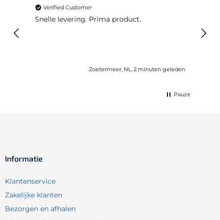
Verified Customer
Ver
Snelle levering. Prima product.
De b
elast
lang 
Zoetermeer, NL, 2 minuten geleden
Pauze
Informatie
Klantenservice
Zakelijke klanten
Bezorgen en afhalen