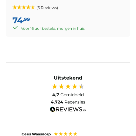
(5 Reviews)
74
,99
Voor 16 uur besteld, morgen in huis
Uitstekend
4,7
Gemiddeld
4.724
Recensies
Cees Waasdorp
M. de