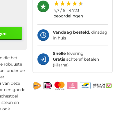
4,7
/ 5
4.723
beoordelingen
Vandaag besteld
, dinsdag
gen
in huis
Snelle
levering
n die het
Gratis
achteraf betalen
de robuuste
(Klarna)
bel onder de
met
g van deze
or een goede
uchestoel
 steun en
s ook