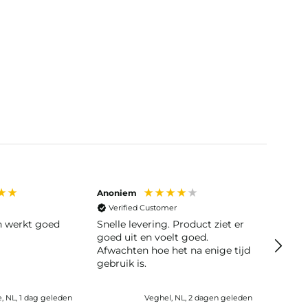
Anoniem
Anoni
Verified Customer
Veri
en werkt goed
Snelle levering. Product ziet er
Snelle leve
goed uit en voelt goed.
moeili
Afwachten hoe het na enige tijd
gebruik is.
e, NL, 1 dag geleden
Veghel, NL, 2 dagen geleden