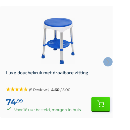
Luxe douchekruk met draaibare zitting
D
(5 Reviews)
4.60
/ 5.00
74
,99
Voor 16 uur besteld, morgen in huis