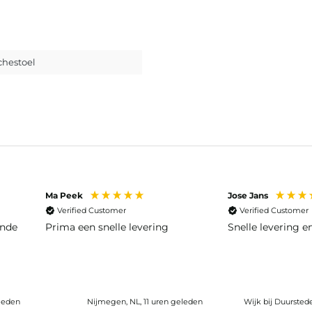
hestoel
Ma Peek
Jose Jans
Verified Customer
Verified Customer
ende
Prima een snelle levering
Snelle levering 
leden
Nijmegen, NL, 11 uren geleden
Wijk bij Duursted