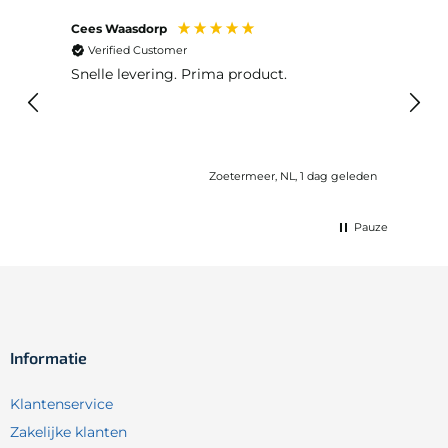
Cees Waasdorp
M. de
Verified Customer
Ver
Snelle levering. Prima product.
De b
elast
lang 
Zoetermeer, NL, 1 dag geleden
Pauze
Informatie
Klantenservice
Zakelijke klanten