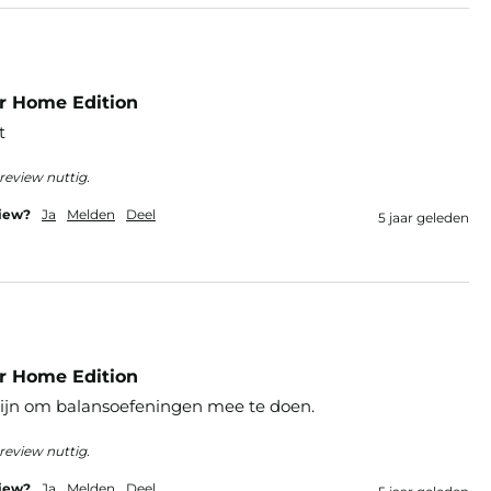
er Home Edition
t
review nuttig.
view?
Ja
Melden
Deel
5 jaar geleden
er Home Edition
 Fijn om balansoefeningen mee te doen.
review nuttig.
view?
Ja
Melden
Deel