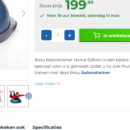
199
,99
Jouw prijs
Voor 16 uur
besteld, zaterdag in huis
-
+
In winkelw
Bosu balanstrainer Home Edition is een balans 
speciaal voor u is gemaakt zodat u nu ook
thui
trainen
met deze Bosu
balanstrainer
.
Lees meer
ekeken ook
Specificaties