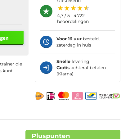
uitstekend
4,7
/ 5
4.722
beoordelingen
agen
Voor 16 uur
besteld,
zaterdag in huis
Snelle
levering
trainer die
Gratis
achteraf betalen
s kunt
(Klarna)
Pluspunten