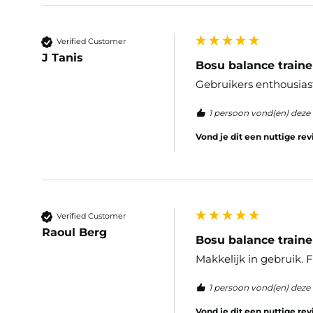
Verified Customer
J Tanis
Bosu balance train
Gebruikers enthousias
1 persoon vond(en) deze 
Vond je dit een nuttige re
Verified Customer
Raoul Berg
Bosu balance train
Makkelijk in gebruik.
1 persoon vond(en) deze 
Vond je dit een nuttige re