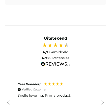
Uitstekend
4,7
Gemiddeld
4.725
Recensies
Cees Waasdorp
M. de
Verified Customer
Ver
Snelle levering. Prima product.
De b
elast
lang 