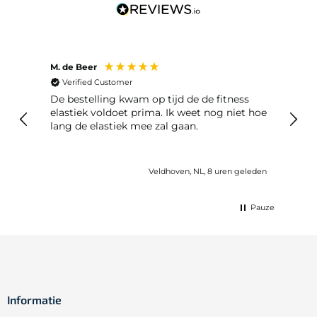
M. de Beer
Anon
Verified Customer
Ver
De bestelling kwam op tijd de de fitness
Best
elastiek voldoet prima. Ik weet nog niet hoe
lang de elastiek mee zal gaan.
eleden
Veldhoven, NL, 8 uren geleden
Pauze
Informatie