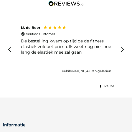
M. de Beer
Anon
Verified Customer
Ver
De bestelling kwam op tijd de de fitness
Best
elastiek voldoet prima. Ik weet nog niet hoe
lang de elastiek mee zal gaan.
eleden
Veldhoven, NL, 4 uren geleden
Pauze
Informatie