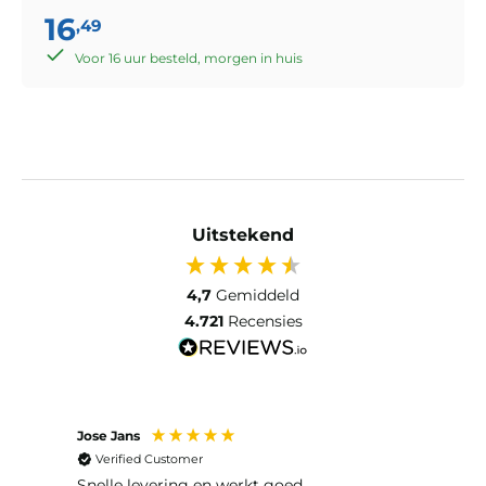
16
,49
Voor 16 uur besteld, morgen in huis
Uitstekend
4,7
Gemiddeld
4.721
Recensies
Jose Jans
Anon
Verified Customer
Ver
Snelle levering en werkt goed
Snell