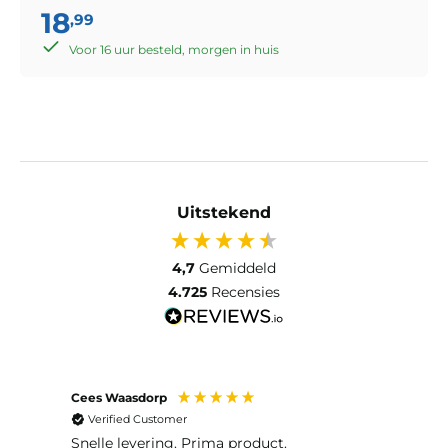
18
,99
Voor 16 uur besteld, morgen in huis
Uitstekend
4,7
Gemiddeld
4.725
Recensies
Cees Waasdorp
M. de
Verified Customer
Ver
Snelle levering. Prima product.
De b