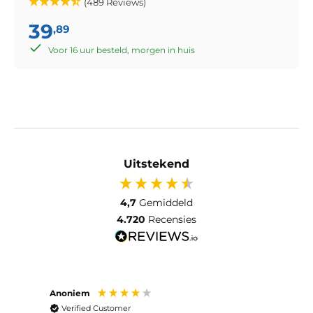
(489 Reviews)
39
,89
Voor 16 uur besteld, morgen in huis
Uitstekend
4,7
Gemiddeld
4.720
Recensies
Anoniem
Anon
Verified Customer
Ver