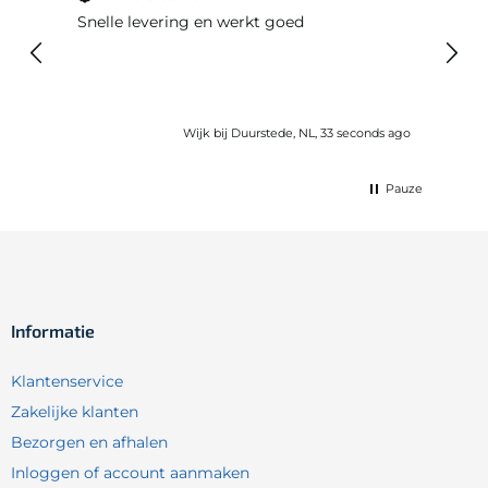
Snelle levering en werkt goed
Snell
voel
gebru
Wijk bij Duurstede, NL, 33 seconds ago
Pauze
Informatie
Klantenservice
Zakelijke klanten
Bezorgen en afhalen
Inloggen of account aanmaken