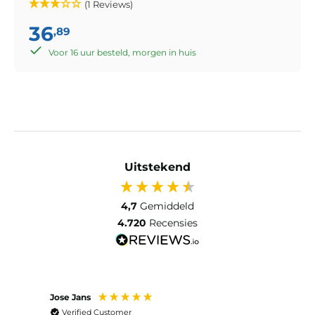
(1 Reviews)
36
,89
Voor 16 uur besteld, morgen in huis
Uitstekend
4,7
Gemiddeld
4.720
Recensies
Jose Jans
Anon
Verified Customer
Ver