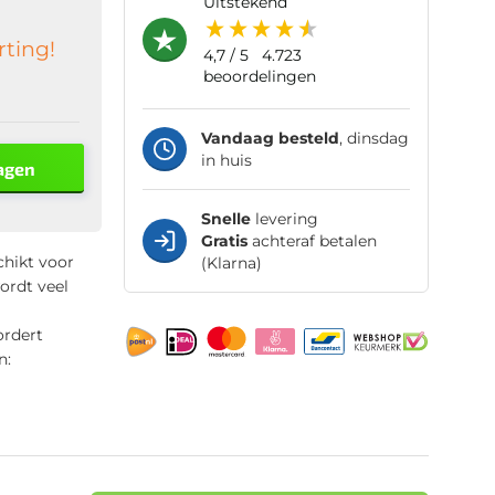
uitstekend
rting!
4,7
/ 5
4.723
beoordelingen
Vandaag besteld
, dinsdag
in huis
agen
Snelle
levering
Gratis
achteraf betalen
chikt voor
(Klarna)
ordt veel
rdert
n: