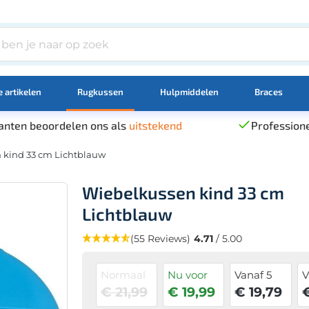
 artikelen
Rugkussen
Hulpmiddelen
Braces
anten beoordelen ons als
uitstekend
Professione
 kind 33 cm Lichtblauw
Wiebelkussen kind 33 cm
Lichtblauw
(55 Reviews)
4.71
/ 5.00
Normaal
Nu voor
Vanaf 5
V
€ 21,99
€ 19,99
€ 19,79
€