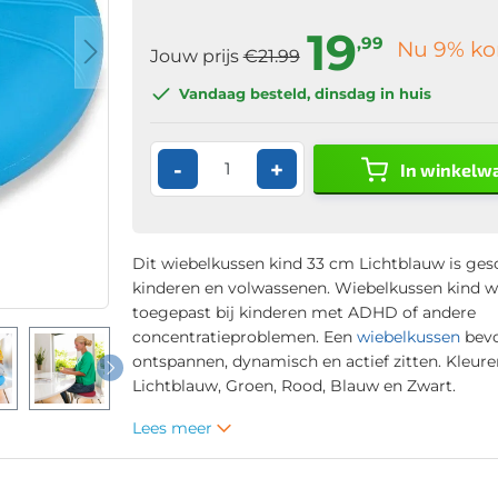
19
,99
Nu
9
% ko
Jouw prijs
€21.99
Vandaag besteld
, dinsdag in huis
-
+
In winkelw
Dit wiebelkussen kind 33 cm Lichtblauw is ges
kinderen en volwassenen. Wiebelkussen kind w
toegepast bij kinderen met ADHD of andere
concentratieproblemen. Een
wiebelkussen
bevo
ontspannen, dynamisch en actief zitten. Kleure
Lichtblauw, Groen, Rood, Blauw en Zwart.
Lees meer