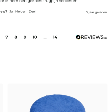
or ik hem heb gekocht: rugpijn verlichten. 
view?
Ja
Melden
Deel
5 jaar geleden
7
8
9
10
...
14