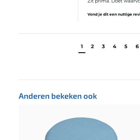
Zit prima. Doet waarvo
Vond je dit een nuttige re
1
2
3
4
5
6
Anderen bekeken ook