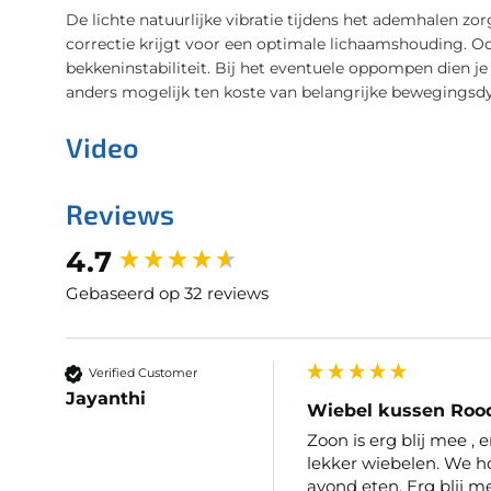
De lichte natuurlijke vibratie tijdens het ademhalen zo
correctie krijgt voor een optimale lichaamshouding. Oo
bekkeninstabiliteit. Bij het eventuele oppompen dien j
anders mogelijk ten koste van belangrijke bewegingsd
Video
Reviews
New content loaded
4.7
Gebaseerd op 32 reviews
Verified Customer
Jayanthi
Wiebel kussen Roo
Zoon is erg blij mee , e
lekker wiebelen. We ho
avond eten. Erg blij me