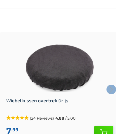
Wiebelkussen overtrek Grijs
B
(24 Reviews)
4.88
/ 5.00
7
,99