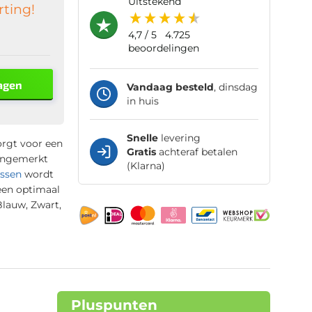
uitstekend
rting!
4,7
/ 5
4.725
beoordelingen
agen
Vandaag besteld
, dinsdag
in huis
Snelle
levering
orgt voor een
Gratis
achteraf betalen
 ongemerkt
(Klarna)
ssen
wordt
een optimaal
Blauw, Zwart,
Pluspunten