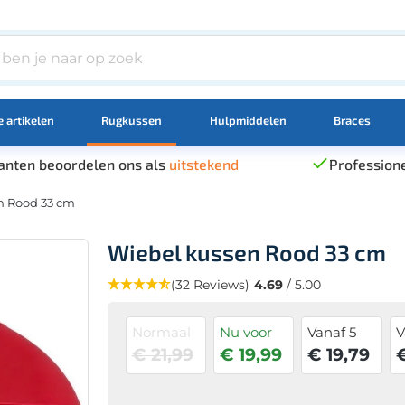
 artikelen
Rugkussen
Hulpmiddelen
Braces
anten beoordelen ons als
uitstekend
Professione
n Rood 33 cm
Wiebel kussen Rood 33 cm
(32 Reviews)
4.69
/ 5.00
Normaal
Nu voor
Vanaf 5
V
€ 21,99
€ 19,99
€ 19,79
€