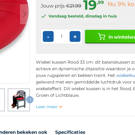
19
,99
Nu
9
% ko
Jouw prijs
€21.99
Vandaag besteld
, dinsdag in huis
-
+
In winkelw
Wiebel kussen Rood 33 cm: dit balanskussen z
actieve en dynamische zitpositie waardoor je
jouw rugspieren en bekken traint. Het
wiebelku
geleverd met een gemiddelde luchtdruk voor 
wiebeleffect. Dit wiebel kussen is in het Rood, 
Groen of Lichtblauw.
Lees meer
nderen bekeken ook
Specificaties