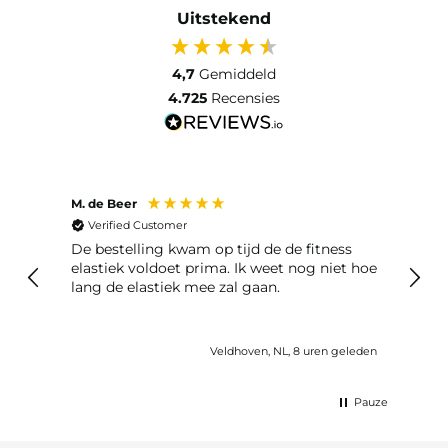
Uitstekend
4,7
Gemiddeld
4.725
Recensies
M. de Beer
Anon
Verified Customer
Ver
De bestelling kwam op tijd de de fitness
Best
elastiek voldoet prima. Ik weet nog niet hoe
lang de elastiek mee zal gaan.
eleden
Veldhoven, NL, 8 uren geleden
Pauze