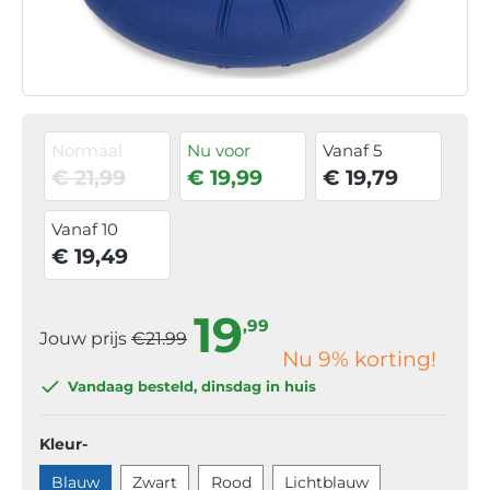
Normaal
Nu voor
Vanaf 5
€ 21,99
€ 19,99
€ 19,79
Vanaf 10
€ 19,49
19
,99
Jouw prijs
€21.99
Nu
9
% korting!
Vandaag besteld
, dinsdag in huis
Kleur-
Blauw
Zwart
Rood
Lichtblauw