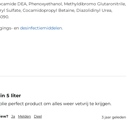
Cocamide DEA, Phenoxyethanol, Methyldibromo Glutaronitrile,
uryl Sulfate, Cocamidopropyl Betaine, Diazolidinyl Urea,
4090.
igings- en
desinfectiemiddelen
.
n 5 liter
ie perfect product om alles weer vetvrij te krijgen.
view?
Ja
Melden
Deel
3 jaar geleden