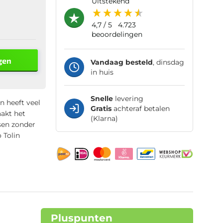
uitstekend
4,7
/ 5
4.723
beoordelingen
gen
Vandaag besteld
, dinsdag
in huis
Snelle
levering
en heeft veel
Gratis
achteraf betalen
akt het
(Klarna)
sen zonder
 Tolin
Pluspunten