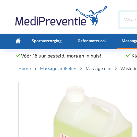
Sportverzorging
Oefenmateriaal
Massage
Vóór 16 uur besteld, morgen in huis!
Kl
Home
Massage artikelen
Massage olie
Waslotio