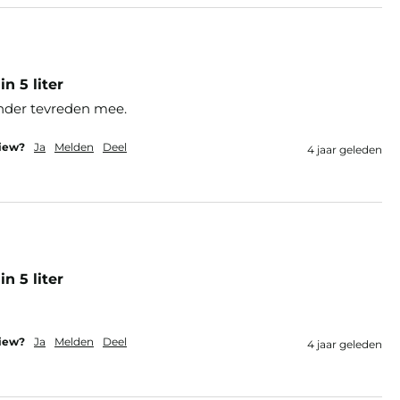
n 5 liter
onder tevreden mee.
view?
Ja
Melden
Deel
4 jaar geleden
n 5 liter
view?
Ja
Melden
Deel
4 jaar geleden