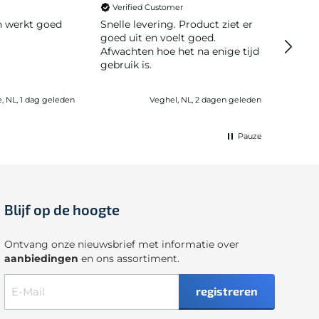
Verified Customer
Veri
en werkt goed
Snelle levering. Product ziet er
Snelle leve
goed uit en voelt goed.
moeili
Afwachten hoe het na enige tijd
gebruik is.
e, NL, 1 dag geleden
Veghel, NL, 2 dagen geleden
Pauze
Blijf op de hoogte
Ontvang onze nieuwsbrief met informatie over
aanbiedingen
en ons assortiment.
registreren