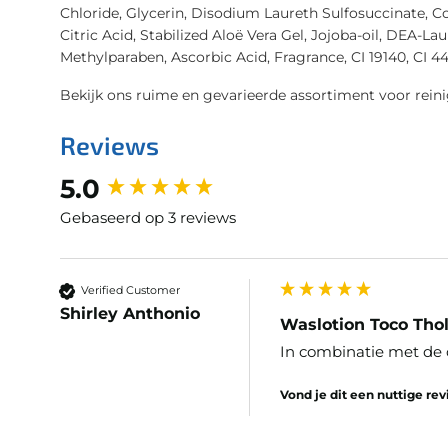
Chloride, Glycerin, Disodium Laureth Sulfosuccinate, 
Citric Acid, Stabilized Aloë Vera Gel, Jojoba-oil, DEA-La
Methylparaben, Ascorbic Acid, Fragrance, CI 19140, CI 4
Bekijk ons ruime en gevarieerde assortiment voor rein
Reviews
New content loaded
5.0
Gebaseerd op 3 reviews
Verified Customer
Shirley Anthonio
Waslotion Toco Tholi
In combinatie met de ol
Vond je dit een nuttige re