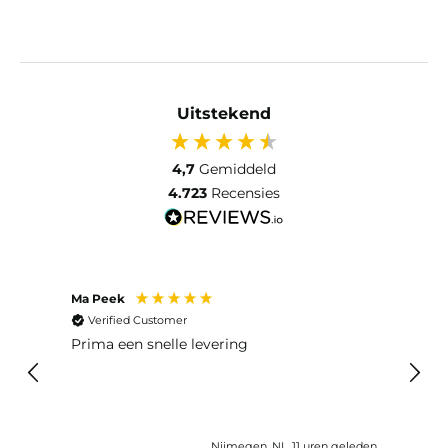
Uitstekend
4,7
Gemiddeld
4.723
Recensies
Ma Peek
Jose 
Verified Customer
Ver
 huis
Prima een snelle levering
Snel
eleden
Nijmegen, NL, 11 uren geleden