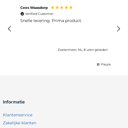
Cees Waasdorp
M. de
Verified Customer
Ver
Snelle levering. Prima product.
De b
elast
lang 
Zoetermeer, NL, 8 uren geleden
Pauze
Informatie
Klantenservice
Zakelijke klanten