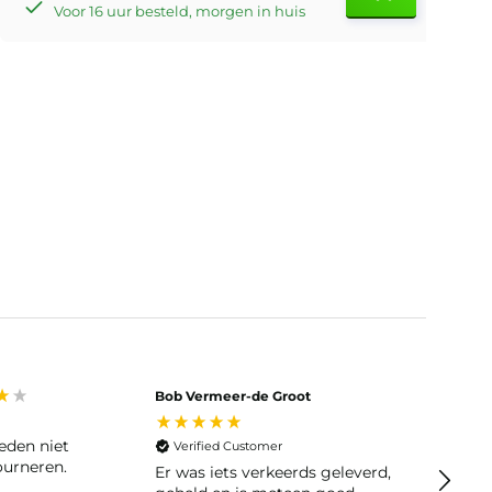
Voor 16 uur besteld, morgen in huis
Bob Vermeer-de Groot
Tineke
Veri
Snel g
Verified Customer
ourneren.
Er was iets verkeerds geleverd,