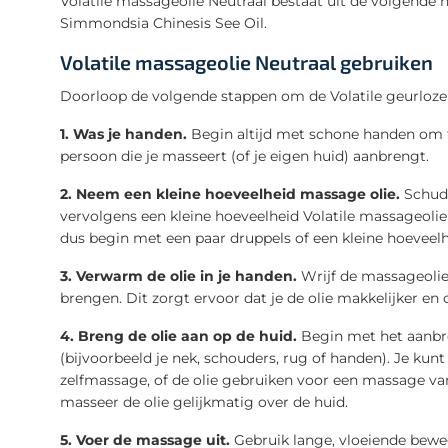
Volatile massageolie Neutraal bestaat uit de volgende 
Simmondsia Chinesis See Oil.
Volatile massageolie Neutraal gebruiken
Doorloop de volgende stappen om de Volatile geurloze 
1. Was je handen.
Begin altijd met schone handen om t
persoon die je masseert (of je eigen huid) aanbrengt.
2. Neem een kleine hoeveelheid massage olie.
Schud 
vervolgens een kleine hoeveelheid Volatile massageolie 
dus begin met een paar druppels of een kleine hoeveelh
3. Verwarm de olie in je handen.
Wrijf de massageolie
brengen. Dit zorgt ervoor dat je de olie makkelijker e
4. Breng de olie aan op de huid.
Begin met het aanbre
(bijvoorbeeld je nek, schouders, rug of handen). Je kun
zelfmassage, of de olie gebruiken voor een massage v
masseer de olie gelijkmatig over de huid.
5. Voer de massage uit.
Gebruik lange, vloeiende bewe