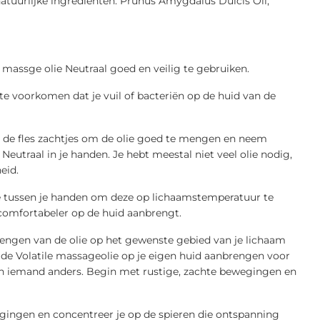
natuurlijke ingrediënten: Prunus Amygdalus Dulcis Oil,
massge olie Neutraal goed en veilig te gebruiken.
e voorkomen dat je vuil of bacteriën op de huid van de
de fles zachtjes om de olie goed te mengen en neem
Neutraal in je handen. Je hebt meestal niet veel olie nodig,
eid.
 tussen je handen om deze op lichaamstemperatuur te
n comfortabeler op de huid aanbrengt.
ngen van de olie op het gewenste gebied van je lichaam
t de Volatile massageolie op je eigen huid aanbrengen voor
an iemand anders. Begin met rustige, zachte bewegingen en
gingen en concentreer je op de spieren die ontspanning