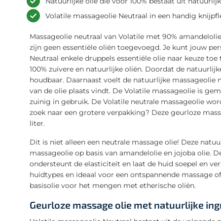
Natuurlijke olie die voor 100% bestaat uit natuurlij
Volatile massageolie Neutraal in een handig knijpf
Massageolie neutraal van Volatile met 90% amandelolie 
zijn geen essentiële oliën toegevoegd. Je kunt jouw p
Neutraal enkele druppels essentiële olie naar keuze toe
100% zuivere en natuurlijke oliën. Doordat de natuurlijk
houdbaar. Daarnaast voelt de natuurlijke massageolie
van de olie plaats vindt. De Volatile massageolie is gem
zuinig in gebruik. De Volatile neutrale massageolie wor
zoek naar een grotere verpakking? Deze geurloze massage
liter.
Dit is niet alleen een neutrale massage olie! Deze natuur
massageolie op basis van amandelolie en jojoba olie. D
ondersteunt de elasticiteit en laat de huid soepel en v
huidtypes en ideaal voor een ontspannende massage of d
basisolie voor het mengen met etherische oliën.
Geurloze massage olie met natuurlijke in