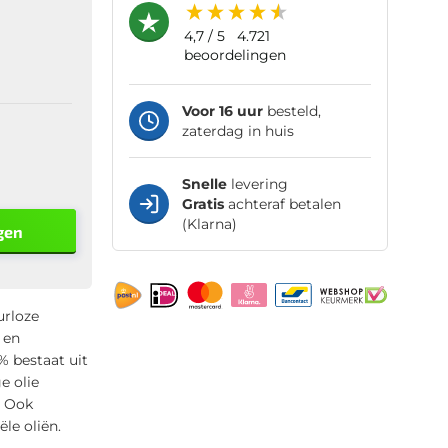
4,7
/ 5
4.721
beoordelingen
Voor 16 uur
besteld,
zaterdag in huis
Snelle
levering
Gratis
achteraf betalen
(Klarna)
gen
urloze
 en
% bestaat uit
e olie
. Ook
ële oliën.