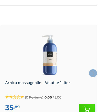
Arnica massageolie - Volatile 1 liter
E
(0 Reviews)
0.00
/ 5.00
35
,89