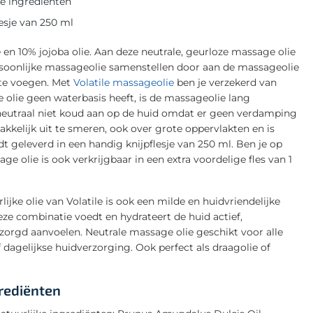
ke ingrediënten
lesje van 250 ml
en 10% jojoba olie. Aan deze neutrale, geurloze massage olie
ersoonlijke massageolie samenstellen door aan de massageolie
 te voegen. Met
Volatile massageolie
ben je verzekerd van
e olie geen waterbasis heeft, is de massageolie lang
 neutraal niet koud aan op de huid omdat er geen verdamping
akkelijk uit te smeren, ook over grote oppervlakten en is
dt geleverd in een handig knijpflesje van 250 ml. Ben je op
 olie is ook verkrijgbaar in een extra voordelige fles van 1
lijke olie van Volatile is ook een milde en huidvriendelijke
eze combinatie voedt en hydrateert de huid actief,
erzorgd aanvoelen. Neutrale massage olie geschikt voor alle
agelijkse huidverzorging. Ook perfect als draagolie of
grediënten