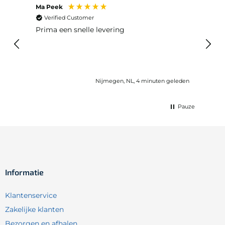
Ma Peek
Jose 
Verified Customer
Ver
Prima een snelle levering
Snel
Nijmegen, NL, 4 minuten geleden
Pauze
Informatie
Klantenservice
Zakelijke klanten
Bezorgen en afhalen