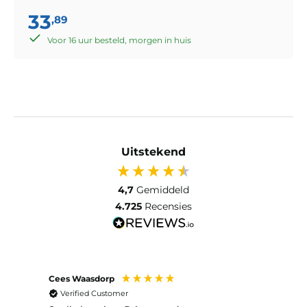
33
,89
Voor 16 uur besteld, morgen in huis
Uitstekend
4,7
Gemiddeld
4.725
Recensies
Cees Waasdorp
M. de
Verified Customer
Ver