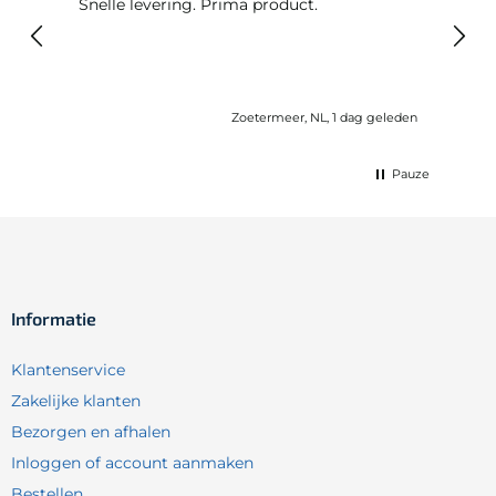
Snelle levering. Prima product.
De b
elast
lang 
Zoetermeer, NL, 1 dag geleden
Pauze
Informatie
Klantenservice
Zakelijke klanten
Bezorgen en afhalen
Inloggen of account aanmaken
Bestellen