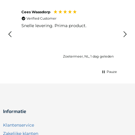
Cees Waasdorp
M. de
Verified Customer
Ver
Snelle levering. Prima product.
De b
elast
lang 
Zoetermeer, NL, 1 dag geleden
Pauze
Informatie
Klantenservice
Zakelijke klanten